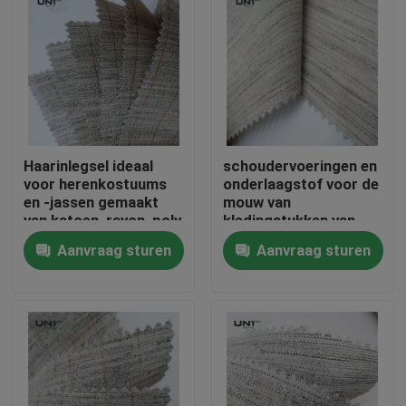
Haarinlegsel ideaal
schoudervoeringen en
voor herenkostuums
onderlaagstof voor de
en -jassen gemaakt
mouw van
van katoen, rayon, poly
kledingstukken van
geitenhaar met een
hoge kwaliteit
Aanvraag sturen
Aanvraag sturen
stijve, gladde,
elastische hand
Thuis
Producten
Over ons