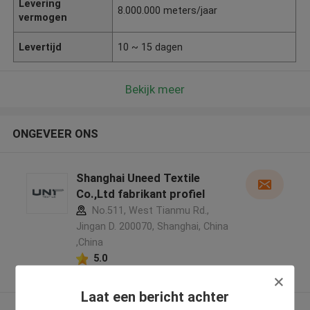
Levering
8.000.000 meters/jaar
vermogen
Levertijd
10 ~ 15 dagen
Bekijk meer
ONGEVEER ONS
Shanghai Uneed Textile
Co.,Ltd fabrikant profiel
No.511, West Tianmu Rd.,
Jingan D. 200070, Shanghai, China
,China
5.0
Geverifieerde Leverancier
Laat een bericht achter