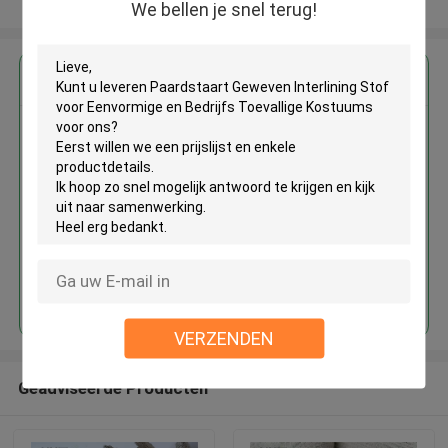
Bekijk meer
We bellen je snel terug!
Krijg de beste prijs voor
Paardstaart Geweven Interlining
Stof voor Eenvormige en
Bedrijfs Toevallige Kostuums
Doorgaan
VERZENDEN
Geadviseerde Producten