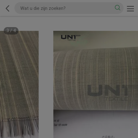
3
/
4