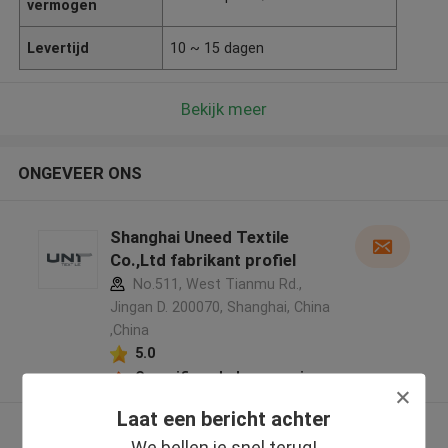
vermogen
Levertijd
10 ~ 15 dagen
Bekijk meer
ONGEVEER ONS
Shanghai Uneed Textile
Co.,Ltd fabrikant profiel
No.511, West Tianmu Rd.,
Jingan D. 200070, Shanghai, China
,China
5.0
Geverifieerde Leverancier
Laat een bericht achter
Bekijk meer
We bellen je snel terug!