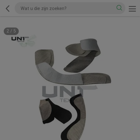
2
/
5