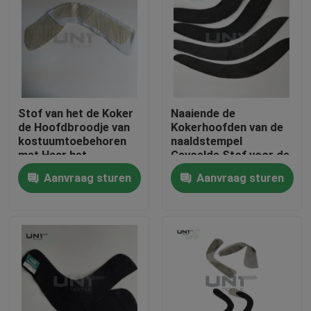
Stof van het de Koker
Naaiende de
de Hoofdbroodje van
Kokerhoofden van de
kostuumtoebehoren
naaldstempel
met Haar het
Gevoelde Stof voor de
Interlining
Zwarte Kleur van de
Aanvraag sturen
Aanvraag sturen
Damesslijtage
Thuis
Producten
Over ons