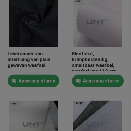
Leverancier van
Kleefstof,
interlining van plain
krimpbestendig,
geweven weefsel
smeltbaar weefsel,
weefsel van 112 cm
Aanvraag sturen
Aanvraag sturen
Thuis
Producten
Over ons