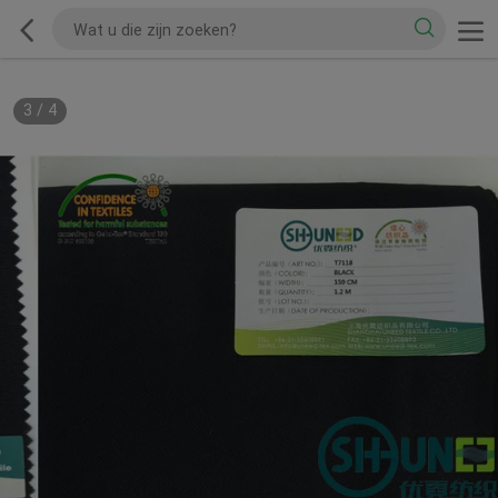
3
/
4