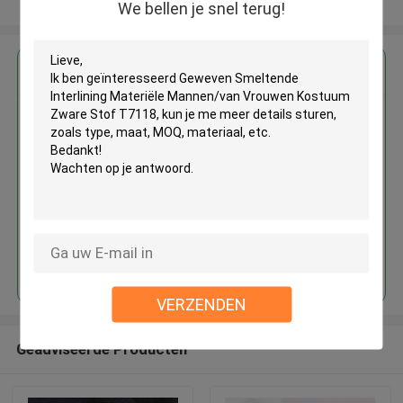
Bekijk meer
We bellen je snel terug!
Krijg de beste prijs voor
Geweven Smeltende Interlining
Materiële Mannen/van Vrouwen
Kostuum Zware Stof T7118
Doorgaan
VERZENDEN
Geadviseerde Producten