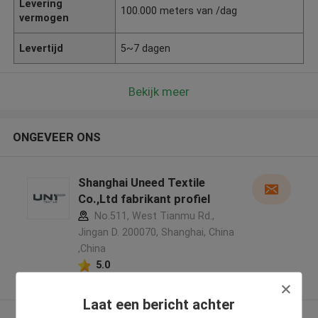
Levering
100.000 meters van /dag
vermogen
Levertijd
5~7 dagen
Bekijk meer
ONGEVEER ONS
Shanghai Uneed Textile
Co.,Ltd fabrikant profiel
No.511, West Tianmu Rd.,
Jingan D. 200070, Shanghai, China
,China
5.0
Geverifieerde Leverancier
Laat een bericht achter