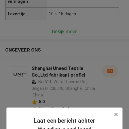
vermogen
Levertijd
10 ~ 15 dagen
Bekijk meer
ONGEVEER ONS
Shanghai Uneed Textile
Co.,Ltd fabrikant profiel
No.511, West Tianmu Rd.,
Jingan D. 200070, Shanghai, China
,China
5.0
Geverifieerde Leverancier
Laat een bericht achter
Bekijk meer
We bellen je snel terug!