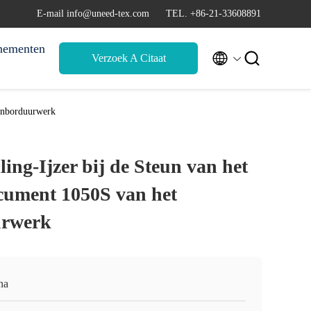
E-mail info@uneed-tex.com
TEL. +86-21-33608891
nementen


Verzoek A Citaat
fenborduurwerk
ing-Ijzer bij de Steun van het
cument 1050S van het
urwerk
na