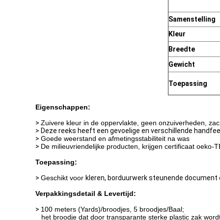
Samenstelling
Kleur
Breedte
Gewicht
Toepassing
Eigenschappen:
>
Zuivere kleur in de oppervlakte, geen onzuiverheden, za
> Deze reeks heeft een gevoelige en verschillende handfee
>
Goede weerstand en afmetingsstabiliteit na was
>
De milieuvriendelijke producten, krijgen certificaat oeko
Toepassing:
>
Geschikt voor
kleren, borduurwerk steunende document en
Verpakkingsdetail & Levertijd:
>
100 meters (Yards)/broodjes, 5 broodjes/Baal;
het broodje dat door transparante sterke plastic zak wor