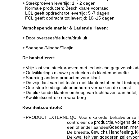
>
Steekproeven levertijd: 1 ~ 2 dagen
Normale producten: Beschikbare voorraad
LCL geeft opdracht tot levertijd: 5~7 dagen
FCL geeft opdracht tot levertijd: 10~15 dagen
Verschepende manier & Ladende Haven
:
>
Door overzees/de lucht/druk uit
>
Shanghai/Ningbo/Tianjin
De basisdienst:
>
Vrije last van steekproeven met technische gegevensbla
>
Ontwikkelings nieuwe producten als klantenbehoefte
>
Sourcing andere producten voor klant
>
De vrije last van het testen met klantenstof en het testrap
>
One-stop kledingstuktoebehoren verpakken de dienst
>
De plukkende klanten omhoog van luchthaven aan hotel, 
>
Kwaliteitscontrole en waarborg
Kwaliteitscontrole:
>
PRODUCT EXTERNE QC: Voor elke orde, behalve onze fab
controleer de
productie
, volgens de 
één of ander aandeel
Goederen, met 
De breedte
,
Gewicht,
Handfeeling,
Kl
De
kwaliteit van goederen zal ervoo