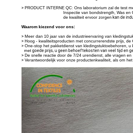
>
PRODUCT INTERNE QC: Ons laboratorium zal de test me
Inspectie van bondstrength, Was en 
de kwaliteit ervoor zorgen
kan de ind
Waarom kiezend voor ons:
>
Meer dan 10 jaar van de industrieervaring van kledingst
>
Hoog - kwaliteitsproducten met concurrerendste prijs, de Go
>
One-stop het pakketdienst van kledingstuktoebehoren, u 
met
goede prijs, u geen behoeftekosten van veel tijd en g
>
De snelle reactie door de 7/24 urendienst, alle vragen en 
>
Verantwoordelijk voor onze productenkwaliteit, als om he