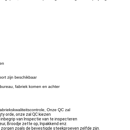
den
port zijn beschikbaar
bureau, fabriek komen en achter
riekskwaliteitscontrole, Onze QC zal
qty orde, onze zal QC kiezen
inbegrip van
Inspectie
van te inspecteren
eur, Broodje zette op, Inpakkend enz.
r zorgen zoals de bevestigde steekproeven
zelfde zijn.