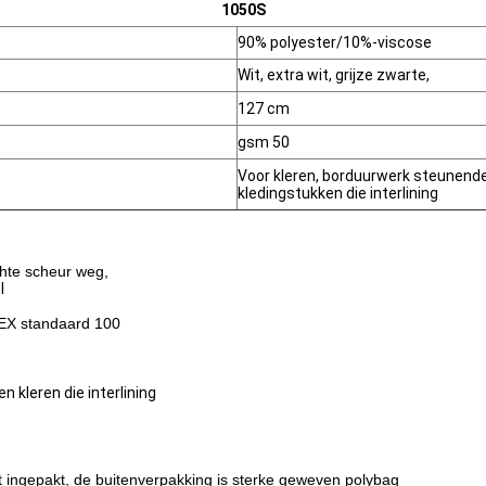
1050S
90% polyester/10%-viscose
Wit, extra wit, grijze zwarte,
127 cm
gsm 50
Voor kleren, borduurwerk steunen
kledingstukken die interlining
chte scheur weg,
l
-TEX standaard 100
 kleren die interlining
dt ingepakt, de buitenverpakking is sterke geweven polybag