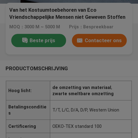
Van het Kostuumtoebehoren van Eco
Vriendschappelijke Mensen niet Geweven Stoffen
Grondstof het Dwars Leggen
MOQ：3000 M ~ 5000 M
Prijs：Bespreekbaar
Beste prijs
Contacteer ons
PRODUCTOMSCHRIJVING
de omzetting van materiaal
,
Hoog licht:
zwarte smeltbare omzetting
Betalingsconditie
T/T, L/C, D/A, D/P, Western Union
s
Certificering
OEKO-TEX standard 100