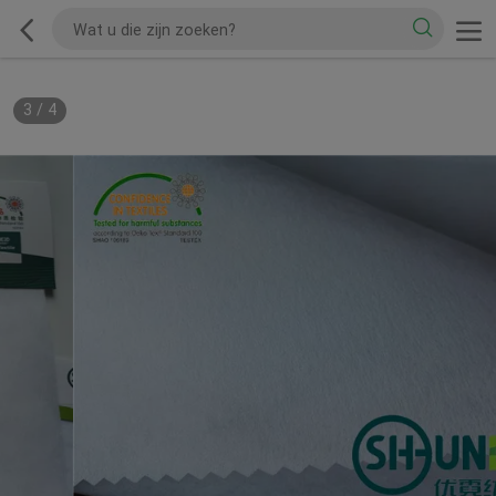
3
/
4