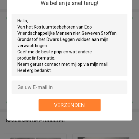
Bekijk meer
We bellen je snel terug!
Krijg de beste prijs voor
Van het Kostuumtoebehoren van
Eco Vriendschappelijke Mensen
niet Geweven Stoffen Grondstof
het Dwars Leggen
Doorgaan
VERZENDEN
Geadviseerde Producten