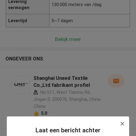
Levering
130.000 meters van /dag
vermogen
Levertijd
5~7 dagen
Bekijk meer
ONGEVEER ONS
Shanghai Uneed Textile
Co.,Ltd fabrikant profiel
No.511, West Tianmu Rd.,
Jingan D. 200070, Shanghai, China
,China
5.0
Geverifieerde Leverancier
Laat een bericht achter