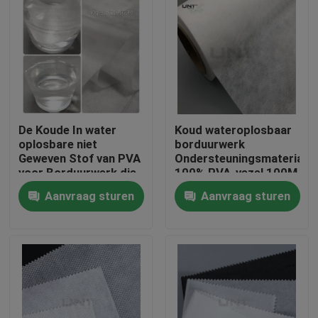
De Koude In water
Koud wateroplosbaar
oplosbare niet
borduurwerk
Geweven Stof van PVA
Ondersteuningsmateriaal
voor Borduurwerk die
100% PVA-vezel 100M
Vriendschappelijke
/ rol
Aanvraag sturen
Aanvraag sturen
Eco steunen
Thuis
Producten
Over ons