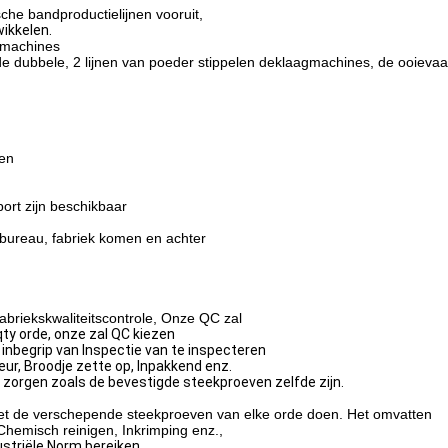
he bandproductielijnen vooruit,
wikkelen.
 machines
e dubbele, 2 lijnen van poeder stippelen deklaagmachines, de ooieva
den
port zijn beschikbaar
bureau, fabriek komen en achter
riekskwaliteitscontrole, Onze QC zal
qty orde, onze zal QC kiezen
inbegrip van
Inspectie
van te inspecteren
eur, Broodje zette op, Inpakkend enz.
r zorgen zoals de bevestigde steekproeven
zelfde zijn.
t de verschepende steekproeven van elke orde doen.
Het omvatten
Chemisch reinigen, Inkrimping enz.,
ustriële Norm bereiken.