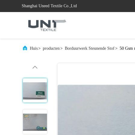
Shanghai Uneed Textile Co.,Ltd
Huis
>
producten
>
Borduurwerk Steunende Stof
>
50 Gsm 