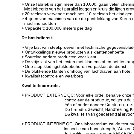
>
Onze fabriek is sqm meer dan 10.000, gaan velen chemisc
Met inbegrip van het parallel leggen en kruis die lijnen om
>
20 reeksen vervende machines, 10 reeksen het eindigen
>
4 lijnen van machines van de de puntdeklaag van Korea d
machinehoofden
>
Capaciteit: 100.000 meters per dag
De basisdienst:
>
Vrije last van steekproeven met technische gegevensbla
>
Ontwikkelings nieuwe producten als klantenbehoefte
>
Sourcing andere producten voor klant
>
De vrije last van het testen met klantenstof en het testrap
>
One-stop kledingstuktoebehoren verpakken de dienst
>
De plukkende klanten omhoog van luchthaven aan hotel, 
>
Kwaliteitscontrole en waarborg
Kwaliteitscontrole:
>
PRODUCT EXTERNE QC: Voor elke orde, behalve onze fab
controleer de
productie
, volgens de 
één of ander aandeel
Goederen, met 
De breedte
,
Gewicht,
Handfeeling,
Kl
De
kwaliteit van goederen zal ervoo
>
PRODUCT INTERNE QC: Ons laboratorium zal de test me
Inspectie van bondstrength, Was en 
de kwaliteit ervoor zorgen
kan de ind