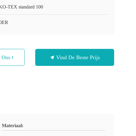
O-TEX standard 100
50ER
t Ons Op
Vind De Beste Prijs
Materiaal: