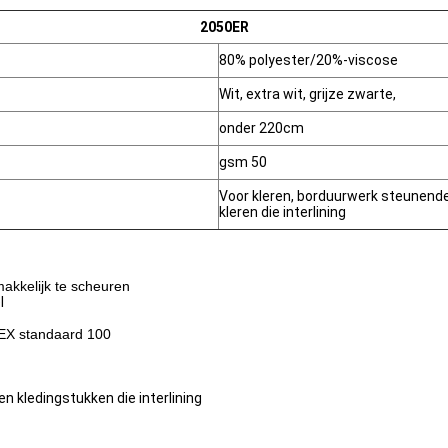
2050ER
80% polyester/20%-viscose
Wit, extra wit, grijze zwarte,
onder 220cm
gsm 50
Voor kleren, borduurwerk steunen
kleren die interlining
makkelijk te scheuren
l
-TEX standaard 100
 kledingstukken die interlining