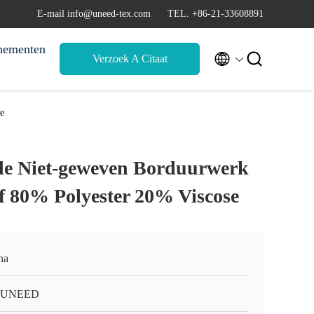
E-mail info@uneed-tex.com
TEL. +86-21-33608891
nementen


Verzoek A Citaat
e
e Niet-geweven Borduurwerk
f 80% Polyester 20% Viscose
na
-UNEED