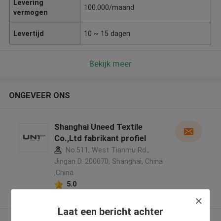
Levering
100.000/maand
vermogen
Levertijd
10 ~ 15 dagen
Bekijk meer
ONGEVEER ONS
Shanghai Uneed Textile
Co.,Ltd fabrikant profiel
No.511, West Tianmu Rd.,
Jingan D. 200070, Shanghai, China
,China
5.0
Geverifieerde Leverancier
Laat een bericht achter