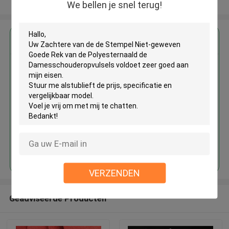
Bekijk meer
We bellen je snel terug!
Krijg de beste prijs voor
Zachtere van de de Stempel
Niet-geweven Goede Rek van de
Polyesternaald de
Damesschouderopvulsels
Doorgaan
VERZENDEN
Geadviseerde Producten