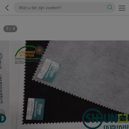
3
/
4