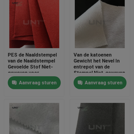
PES de Naaldstempel
Van de katoenen
van de Naaldstempel
Gewicht het Nevel In
Gevoelde Stof Niet-
entrepot van de
geweven voor
Stempel Niet-geweven
Decoratie/Tapijt
150cm Breedte
Aanvraag sturen
Aanvraag sturen
80gsm Wattennaald
Thuis
Producten
Over ons