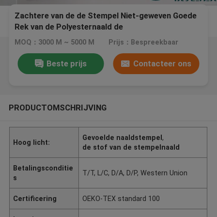
Zachtere van de de Stempel Niet-geweven Goede
Rek van de Polyesternaald de
Damesschouderopvulsels
MOQ：3000 M ~ 5000 M
Prijs：Bespreekbaar
Beste prijs
Contacteer ons
PRODUCTOMSCHRIJVING
Gevoelde naaldstempel
,
Hoog licht:
de stof van de stempelnaald
Betalingsconditie
T/T, L/C, D/A, D/P, Western Union
s
Certificering
OEKO-TEX standard 100