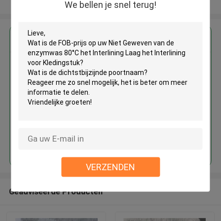
Bekijk meer
We bellen je snel terug!
Krijg de beste prijs voor
Niet Geweven van de enzymwas
80°C het Interlining Laag het
Interlining voor Kledingstuk
Doorgaan
VERZENDEN
Geadviseerde Producten