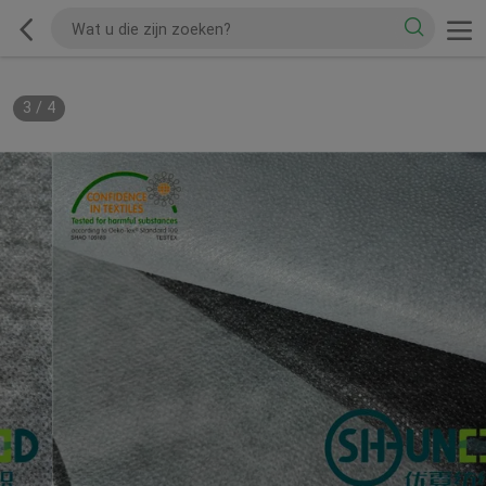
3
/
4