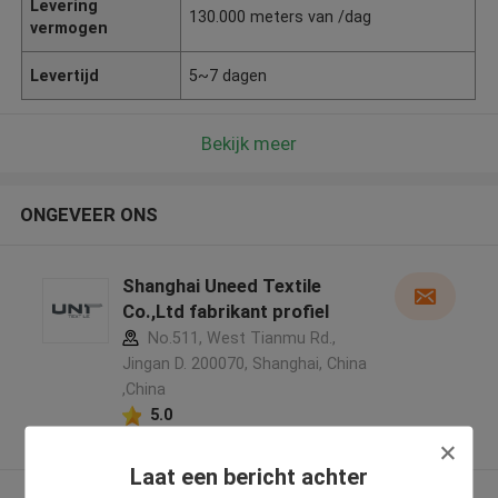
Levering
130.000 meters van /dag
vermogen
Levertijd
5~7 dagen
Bekijk meer
ONGEVEER ONS
Shanghai Uneed Textile
Co.,Ltd fabrikant profiel
No.511, West Tianmu Rd.,
Jingan D. 200070, Shanghai, China
,China
5.0
Geverifieerde Leverancier
Laat een bericht achter