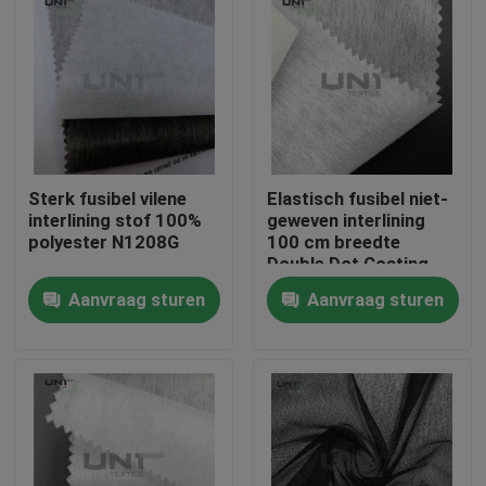
Sterk fusibel vilene
Elastisch fusibel niet-
interlining stof 100%
geweven interlining
polyester N1208G
100 cm breedte
Double Dot Coating
Aanvraag sturen
Aanvraag sturen
Thuis
Producten
Over ons