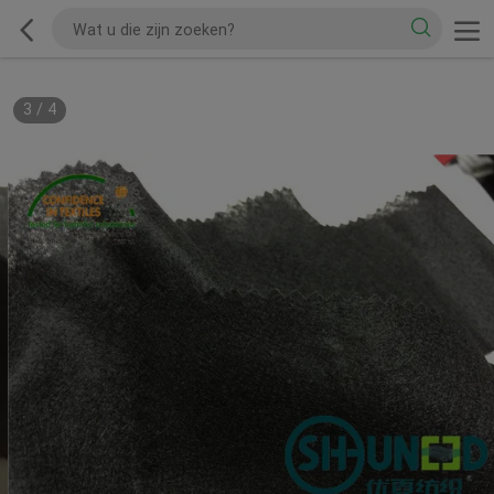
3
/
4