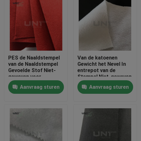
PES de Naaldstempel
Van de katoenen
van de Naaldstempel
Gewicht het Nevel In
Gevoelde Stof Niet-
entrepot van de
geweven voor
Stempel Niet-geweven
Decoratie/Tapijt
150cm Breedte
Aanvraag sturen
Aanvraag sturen
80gsm Wattennaald
Thuis
Producten
Over ons