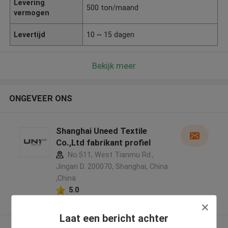
Levering
500 ton/maand
vermogen
Levertijd
10 ~ 15 dagen
Bekijk meer
ONGEVEER ONS
Shanghai Uneed Textile
Co.,Ltd fabrikant profiel
No.511, West Tianmu Rd.,
Jingan D. 200070, Shanghai, China
,China
5.0
Geverifieerde Leverancier
Laat een bericht achter