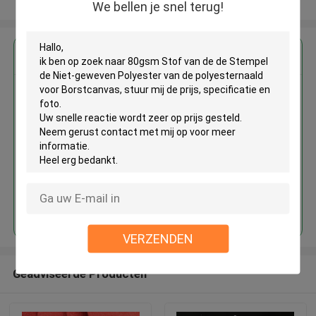
Bekijk meer
We bellen je snel terug!
Krijg de beste prijs voor
80gsm Stof van de de Stempel
de Niet-geweven Polyester van
de polyesternaald voor
Borstcanvas
Doorgaan
VERZENDEN
Geadviseerde Producten