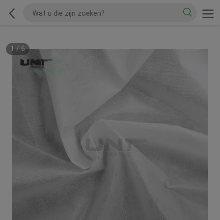
1
/
6