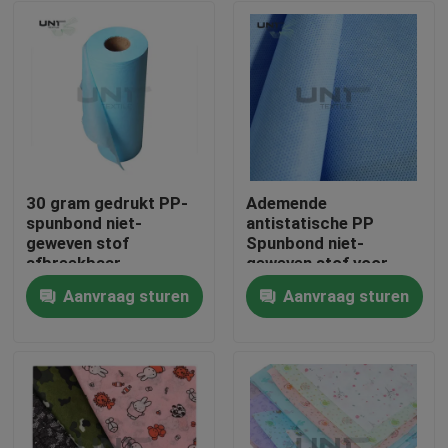
30 gram gedrukt PP-
Ademende
spunbond niet-
antistatische PP
geweven stof
Spunbond niet-
afbreekbaar
geweven stof voor
waterdicht
medische hygiëne
Aanvraag sturen
Aanvraag sturen
Thuis
Producten
Over ons