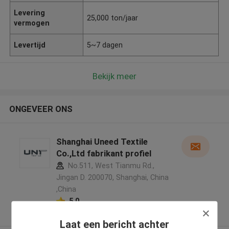
Levering
25,000 ton/jaar
vermogen
Levertijd
5~7 dagen
Bekijk meer
ONGEVEER ONS
Shanghai Uneed Textile
Co.,Ltd fabrikant profiel
No.511, West Tianmu Rd.,
Jingan D. 200070, Shanghai, China
,China
5.0
Geverifieerde Leverancier
Laat een bericht achter