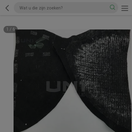
1
/
6