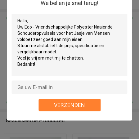
Bekijk meer
We bellen je snel terug!
Krijg de beste prijs voor
Eco - Vriendschappelijke
Polyester Naaiende
Schouderopvulsels voor het
Jasje van Mensen
Doorgaan
VERZENDEN
Geadviseerde Producten