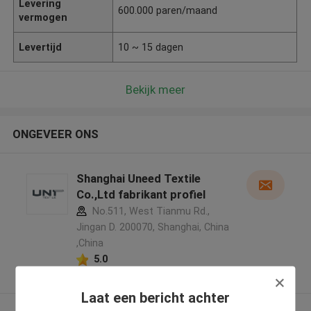
Levering
600.000 paren/maand
vermogen
Levertijd
10 ~ 15 dagen
Bekijk meer
ONGEVEER ONS
Shanghai Uneed Textile
Co.,Ltd fabrikant profiel
No.511, West Tianmu Rd.,
Jingan D. 200070, Shanghai, China
,China
5.0
Geverifieerde Leverancier
Laat een bericht achter