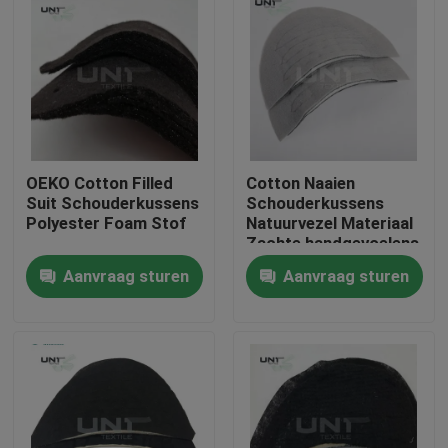
OEKO Cotton Filled
Cotton Naaien
Suit Schouderkussens
Schouderkussens
Polyester Foam Stof
Natuurvezel Materiaal
Zachte handgevoelens
Voor Mensen Jackets
Aanvraag sturen
Aanvraag sturen
Pak
Thuis
Producten
Over ons