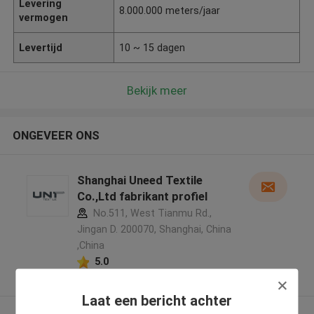
Levering
8.000.000 meters/jaar
vermogen
Levertijd
10 ~ 15 dagen
Bekijk meer
ONGEVEER ONS
Shanghai Uneed Textile
Co.,Ltd fabrikant profiel
No.511, West Tianmu Rd.,
Jingan D. 200070, Shanghai, China
,China
5.0
Geverifieerde Leverancier
Laat een bericht achter