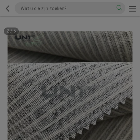
2
/
5