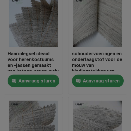
Haarinlegsel ideaal
schoudervoeringen en
voor herenkostuums
onderlaagstof voor de
en -jassen gemaakt
mouw van
van katoen, rayon, poly
kledingstukken van
geitenhaar met een
hoge kwaliteit
Aanvraag sturen
Aanvraag sturen
stijve, gladde,
elastische hand
Thuis
Producten
Over ons