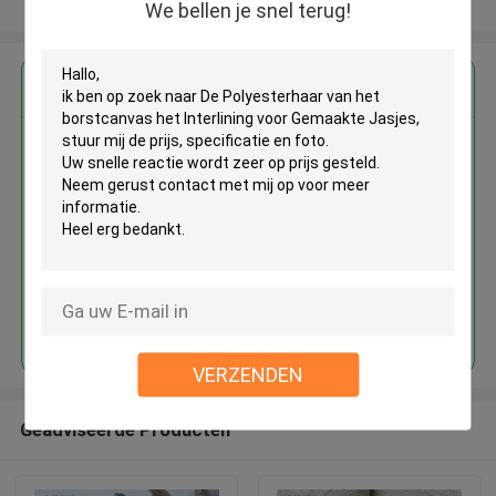
Bekijk meer
We bellen je snel terug!
Krijg de beste prijs voor
De Polyesterhaar van het
borstcanvas het Interlining voor
Gemaakte Jasjes
Doorgaan
VERZENDEN
Geadviseerde Producten