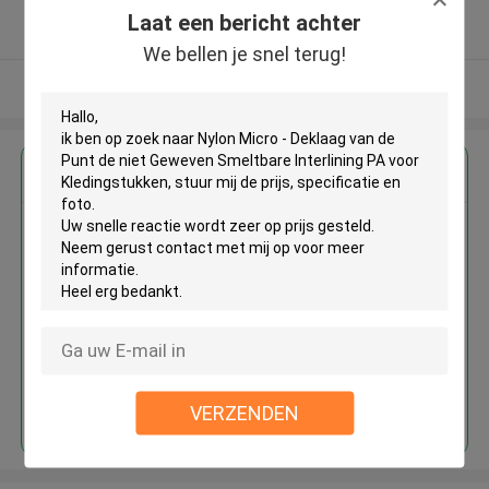
5.0
Laat een bericht achter
Geverifieerde Leverancier
We bellen je snel terug!
Bekijk meer
Krijg de beste prijs voor
Nylon Micro - Deklaag van de
Punt de niet Geweven Smeltbare
Interlining PA voor
Kledingstukken
Doorgaan
VERZENDEN