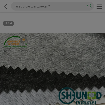
3
/
4