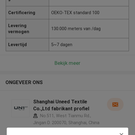
Certificering
OEKO-TEX standard 100
Levering
130.000 meters van /dag
vermogen
Levertijd
5~7 dagen
Bekijk meer
ONGEVEER ONS
Shanghai Uneed Textile
Co.,Ltd fabrikant profiel
No.511, West Tianmu Rd.,
Jingan D. 200070, Shanghai, China
,China