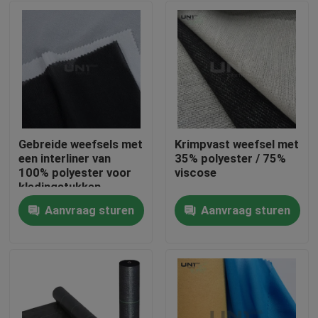
Gebreide weefsels met
Krimpvast weefsel met
een interliner van
35% polyester / 75%
100% polyester voor
viscose
kledingstukken
Aanvraag sturen
Aanvraag sturen
Thuis
Producten
Over ons