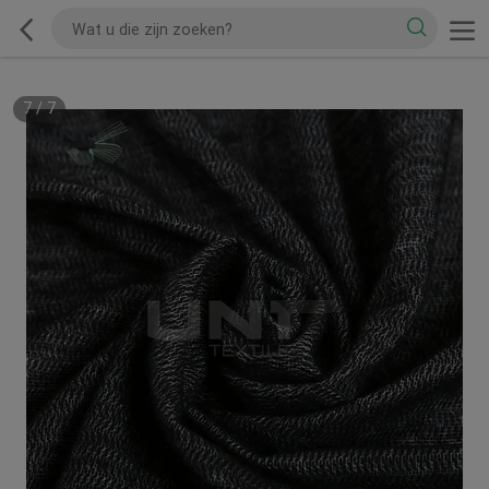
7
/
7