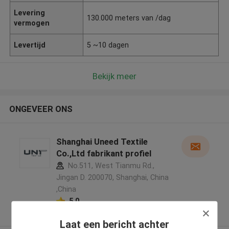
Levering
130.000 meters van /dag
vermogen
Levertijd
5 ~10 dagen
Bekijk meer
ONGEVEER ONS
Shanghai Uneed Textile
Co.,Ltd fabrikant profiel
No.511, West Tianmu Rd.,
Jingan D. 200070, Shanghai, China
,China
5.0
Geverifieerde Leverancier
Laat een bericht achter