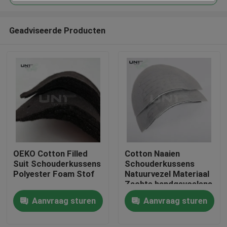
Geadviseerde Producten
OEKO Cotton Filled
Cotton Naaien
Thuis
Suit Schouderkussens
Schouderkussens
Polyester Foam Stof
Natuurvezel Materiaal
Zachte handgevoelens
Producten
Voor Mensen Jackets
Aanvraag sturen
Aanvraag sturen
Pak
Over ons