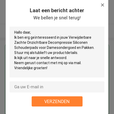
,China
Laat een bericht achter
5.0
We bellen je snel terug!
Geverifieerde Leverancier
Bekijk meer
Krijg de beste prijs voor
Verwijderbare Zachte
Onzichtbare Decompressie
Siliconen Schouderpads voor
Damesondergoed en Pakken
VERZENDEN
Doorgaan