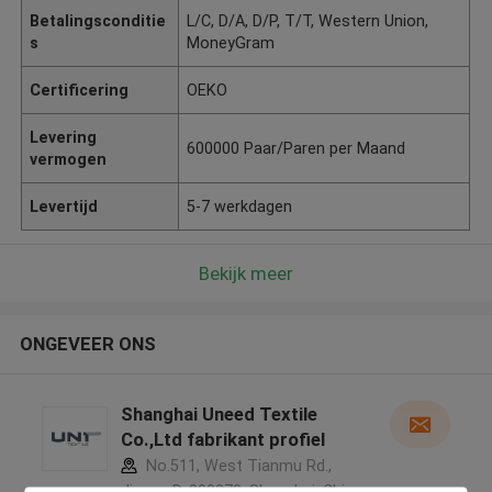
Betalingsconditie
L/C, D/A, D/P, T/T, Western Union,
s
MoneyGram
Certificering
OEKO
Levering
600000 Paar/Paren per Maand
vermogen
Levertijd
5-7 werkdagen
Bekijk meer
ONGEVEER ONS
Shanghai Uneed Textile
Co.,Ltd fabrikant profiel
No.511, West Tianmu Rd.,
Jingan D. 200070, Shanghai, China