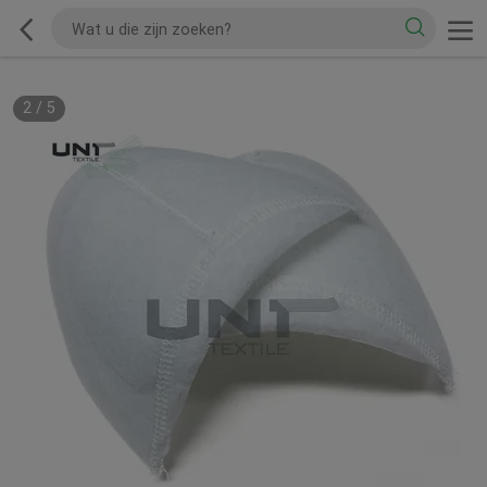
2
/
5