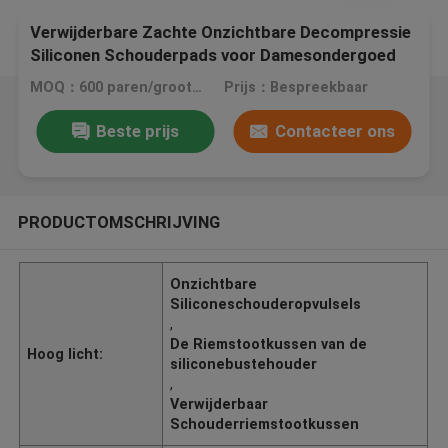
Verwijderbare Zachte Onzichtbare Decompressie
Siliconen Schouderpads voor Damesondergoed
en Pakken
MOQ：600 paren/grootte
Prijs：Bespreekbaar
Beste prijs
Contacteer ons
PRODUCTOMSCHRIJVING
Onzichtbare
Siliconeschouderopvulsels
,
De Riemstootkussen van de
Hoog licht:
siliconebustehouder
,
Verwijderbaar
Schouderriemstootkussen