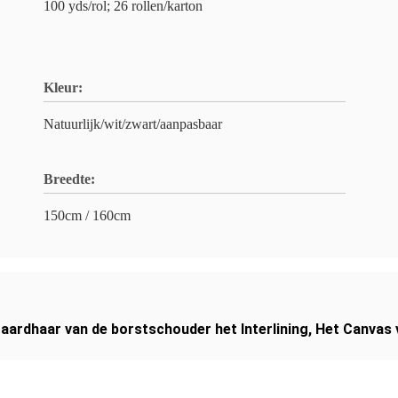
100 yds/rol; 26 rollen/karton
Kleur:
Natuurlijk/wit/zwart/aanpasbaar
Breedte:
150cm / 160cm
aardhaar van de borstschouder het Interlining
,
Het Canvas v