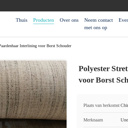
Thuis
Producten
Over ons
Neem contact
Eve
met ons op
 Paardenhaar Interlining voor Borst Schouder
Polyester Stre
voor Borst Sc
Plaats van herkomst
Chi
Merknaam
Une