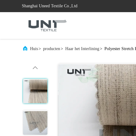
Shanghai Uneed Textile Co.,Ltd
Huis
>
producten
>
Haar het Interlining
>
Polyester Stretch