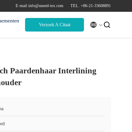
E-mail info@uneed-tex.com
TEL. +86-21-33608891
nementen


Verzoek A Citaat
tch Paardenhaar Interlining
houder
na
ed