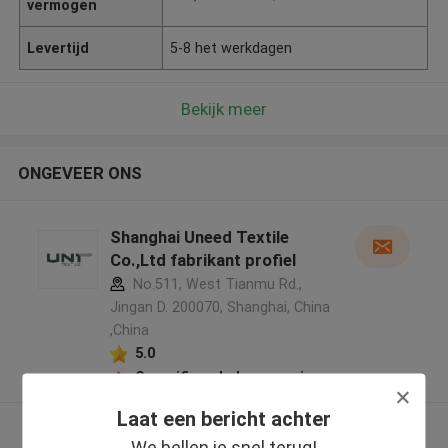
vermogen
Levertijd
5-8 het werkdagen
Bekijk meer
ONGEVEER ONS
Shanghai Uneed Textile
Co.,Ltd fabrikant profiel
No.511, West Tianmu Rd.,
Jingan D. 200070, Shanghai, China
,China
5.0
Geverifieerde Leverancier
Laat een bericht achter
Bekijk meer
We bellen je snel terug!