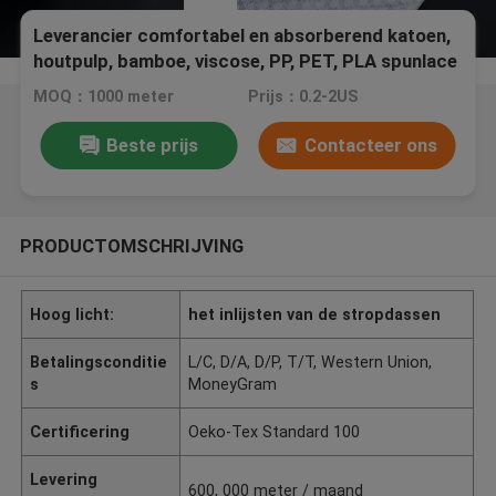
Leverancier comfortabel en absorberend katoen,
houtpulp, bamboe, viscose, PP, PET, PLA spunlace
niet-geweven weefsel voor nat
MOQ：1000 meter
Prijs：0.2-2US
Beste prijs
Contacteer ons
PRODUCTOMSCHRIJVING
Hoog licht:
het inlijsten van de stropdassen
Betalingsconditie
L/C, D/A, D/P, T/T, Western Union,
s
MoneyGram
Certificering
Oeko-Tex Standard 100
Levering
600, 000 meter / maand