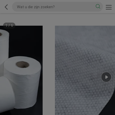
1
/
6