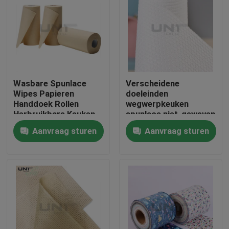
Wasbare Spunlace
Verscheidene
Wipes Papieren
doeleinden
Handdoek Rollen
wegwerpkeuken
Herbruikbare Keuken
spunlace niet-geweven
Reinigingsdoeken
stof printpatroon
Aanvraag sturen
Aanvraag sturen
130gm
papieren handdoek
Thuis
Producten
Over ons