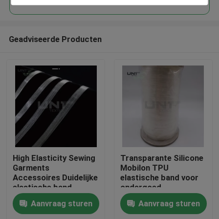
Geadviseerde Producten
Thuis
High Elasticity Sewing
Transparante Silicone
Garments
Mobilon TPU
Accessoires Duidelijke
elastische band voor
Producten
elastische band
ondergoed
Mobilon TPU
Aanvraag sturen
Aanvraag sturen
Over ons