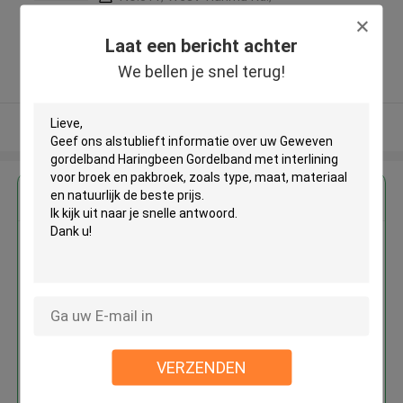
Jingan D. 200070, Shanghai, China
,China
Laat een bericht achter
5.0
We bellen je snel terug!
Geverifieerde Leverancier
Bekijk meer
Krijg de beste prijs voor
Geweven gordelband Haringbeen
Gordelband met interlining voor
broek en pakbroek
VERZENDEN
Doorgaan