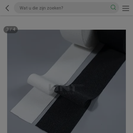
3
/
4