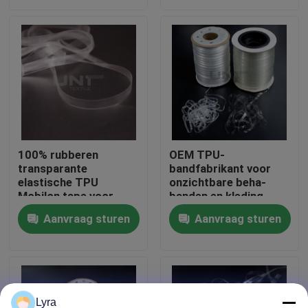
Fabriekstocht
Kwaliteitscontrole
Neem contact met ons op
100% rubberen
OEM TPU-
transparante
bandfabrikant voor
Nieuws
elastische TPU
onzichtbare beha-
Mobilon tape voor
banden en kleding
zwembroek
Gevallen
Aanvraag sturen
Aanvraag sturen
ondergoed
Vraag een offerte
Het smeltbare interlining
Lyra