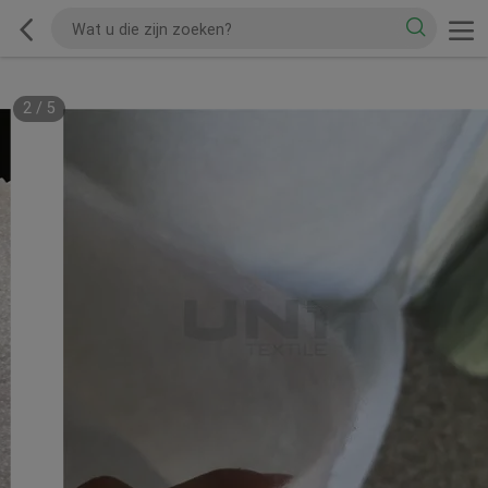
2
/
5