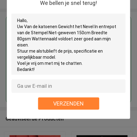
Bekijk meer
We bellen je snel terug!
Krijg de beste prijs voor
Van de katoenen Gewicht het
Nevel In entrepot van de Stempel
Niet-geweven 150cm Breedte
80gsm Wattennaald
Doorgaan
VERZENDEN
Geadviseerde Producten