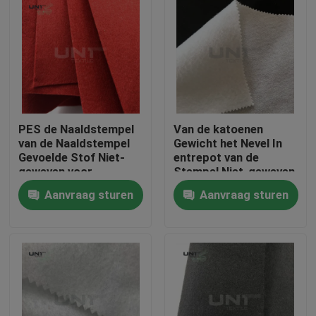
PES de Naaldstempel
Van de katoenen
van de Naaldstempel
Gewicht het Nevel In
Gevoelde Stof Niet-
entrepot van de
geweven voor
Stempel Niet-geweven
Decoratie/Tapijt
150cm Breedte
Aanvraag sturen
Aanvraag sturen
80gsm Wattennaald
Thuis
Producten
Over ons