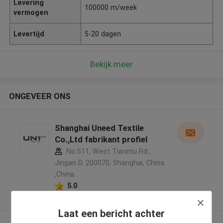
Levering
100000 m/week
vermogen
Levertijd
5-20 dagen
Bekijk meer
ONGEVEER ONS
Shanghai Uneed Textile
Co.,Ltd fabrikant profiel
No.511, West Tianmu Rd.,
Jingan D. 200070, Shanghai, China
,China
5.0
Geverifieerde Leverancier
Laat een bericht achter