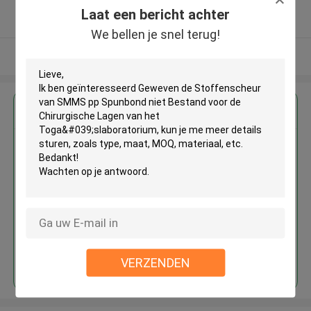
5.0
Laat een bericht achter
Geverifieerde Leverancier
We bellen je snel terug!
Bekijk meer
Krijg de beste prijs voor
Geweven de Stoffenscheur van
SMMS pp Spunbond niet
Bestand voor de Chirurgische
Lagen van het
Toga'slaboratorium
Doorgaan
VERZENDEN