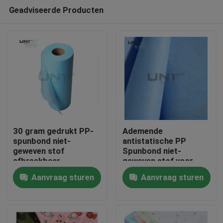
Geadviseerde Producten
30 gram gedrukt PP-
Ademende
spunbond niet-
antistatische PP
geweven stof
Spunbond niet-
Thuis
afbreekbaar
geweven stof voor
waterdicht
medische hygiëne
Aanvraag sturen
Aanvraag sturen
Producten
Over ons