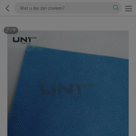
7
/
9