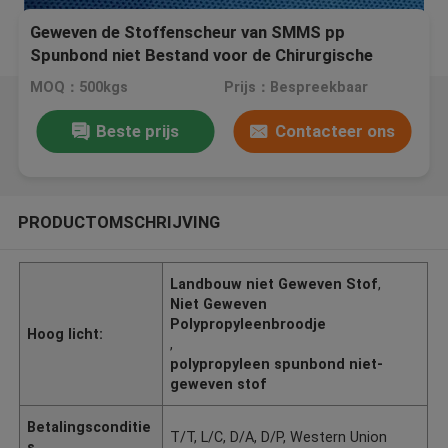
Geweven de Stoffenscheur van SMMS pp
Spunbond niet Bestand voor de Chirurgische
Lagen van het Toga'slaboratorium
MOQ：500kgs
Prijs：Bespreekbaar
Beste prijs
Contacteer ons
PRODUCTOMSCHRIJVING
Landbouw niet Geweven Stof
,
Niet Geweven
Polypropyleenbroodje
Hoog licht:
,
polypropyleen spunbond niet-
geweven stof
Betalingsconditie
T/T, L/C, D/A, D/P, Western Union
s