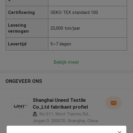
Certificering
OEKO-TEX standard 100
Levering
25,000 ton/jaar
vermogen
Levertijd
5~7 dagen
Bekijk meer
ONGEVEER ONS
Shanghai Uneed Textile
Co.,Ltd fabrikant profiel
No.511, West Tianmu Rd.,
Jingan D. 200070, Shanghai, China
,China