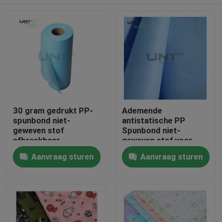
30 gram gedrukt PP-
Ademende
spunbond niet-
antistatische PP
geweven stof
Spunbond niet-
afbreekbaar
geweven stof voor
waterdicht
medische hygiëne
Thuis
Aanvraag sturen
Aanvraag sturen
Producten
Over ons