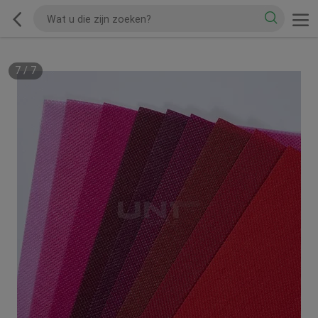
7
/
7