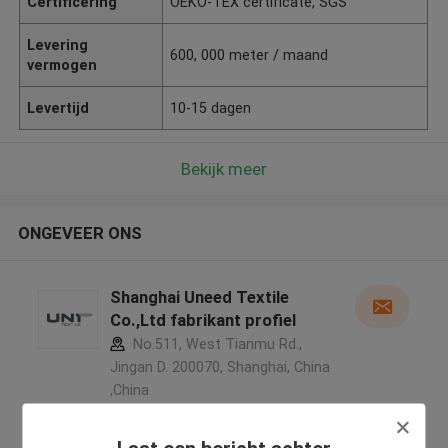
Certificering
OEKO-TEX certificate, SGS
Levering
600, 000 meter / maand
vermogen
Levertijd
10-15 dagen
Bekijk meer
ONGEVEER ONS
Shanghai Uneed Textile
Co.,Ltd fabrikant profiel
No.511, West Tianmu Rd.,
Jingan D. 200070, Shanghai, China
,China
5.0
Geverifieerde Leverancier