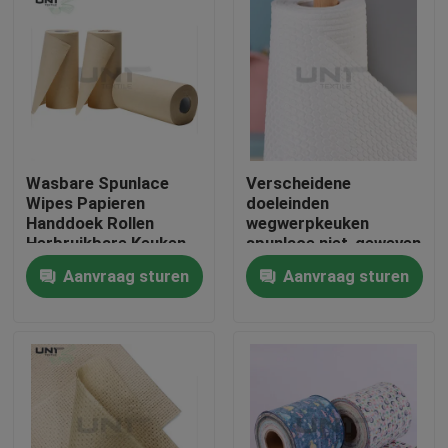
Wasbare Spunlace
Verscheidene
Wipes Papieren
doeleinden
Handdoek Rollen
wegwerpkeuken
Herbruikbare Keuken
spunlace niet-geweven
Reinigingsdoeken
stof printpatroon
Aanvraag sturen
Aanvraag sturen
130gm
papieren handdoek
Thuis
Producten
Over ons