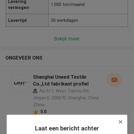
Levering
1.000 ton/maand
vermogen
Levertijd
30 werkdagen
Bekijk meer
ONGEVEER ONS
Shanghai Uneed Textile
Co.,Ltd fabrikant profiel
No.511, West Tianmu Rd.,
Jingan D. 200070, Shanghai, China
,China
5.0
Geverifieerde Leverancier
Laat een bericht achter