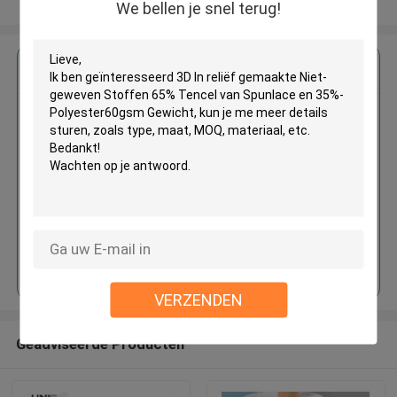
Bekijk meer
We bellen je snel terug!
Krijg de beste prijs voor
3D In reliëf gemaakte Niet-
geweven Stoffen 65% Tencel
van Spunlace en 35%-
Polyester60gsm Gewicht
Doorgaan
VERZENDEN
Geadviseerde Producten