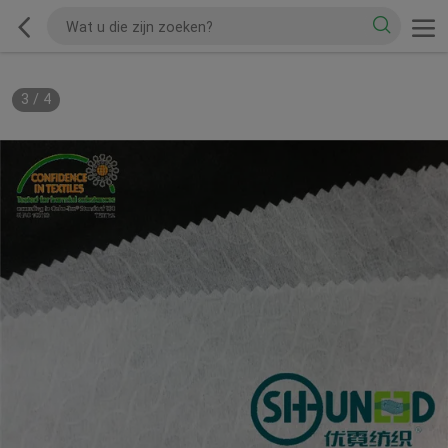
3
/
4