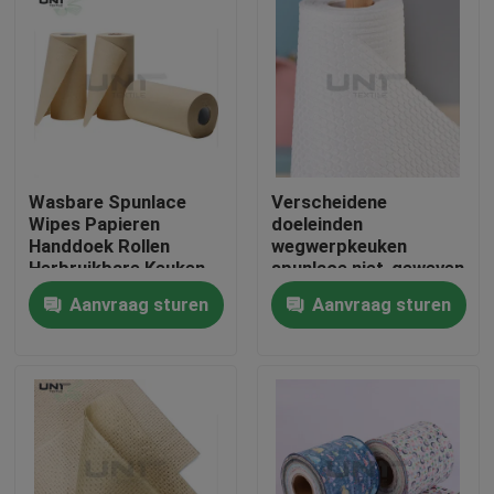
Wasbare Spunlace
Verscheidene
Wipes Papieren
doeleinden
Handdoek Rollen
wegwerpkeuken
Herbruikbare Keuken
spunlace niet-geweven
Reinigingsdoeken
stof printpatroon
Aanvraag sturen
Aanvraag sturen
130gm
papieren handdoek
Thuis
Producten
Over ons