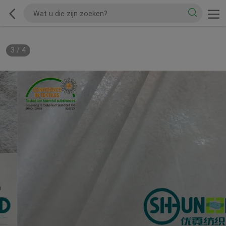
3
/
4