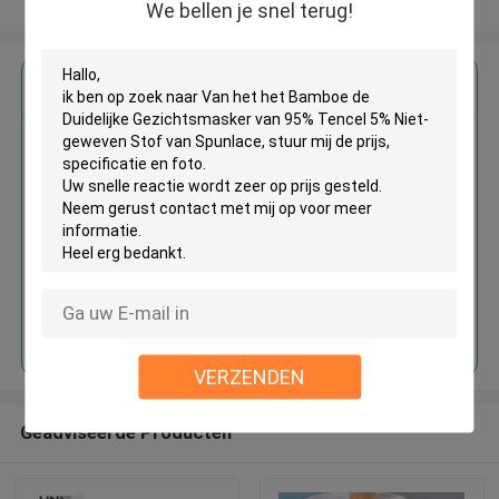
Bekijk meer
We bellen je snel terug!
Krijg de beste prijs voor
Van het het Bamboe de
Duidelijke Gezichtsmasker van
95% Tencel 5% Niet-geweven
Stof van Spunlace
Doorgaan
VERZENDEN
Geadviseerde Producten