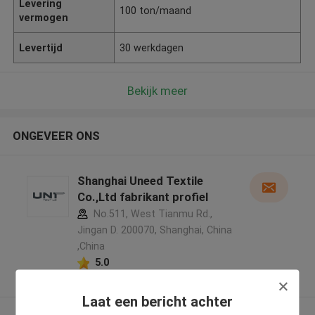
Levering
100 ton/maand
vermogen
Levertijd
30 werkdagen
Bekijk meer
ONGEVEER ONS
Shanghai Uneed Textile
Co.,Ltd fabrikant profiel
No.511, West Tianmu Rd.,
Jingan D. 200070, Shanghai, China
,China
5.0
Geverifieerde Leverancier
Laat een bericht achter