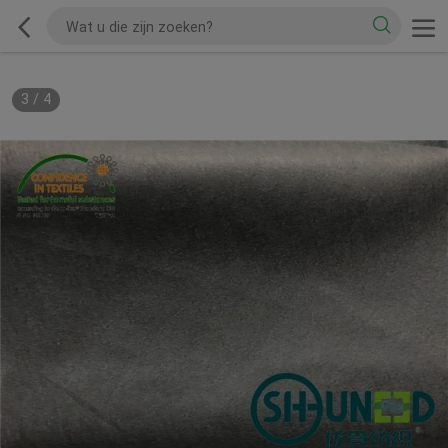
3
/
4