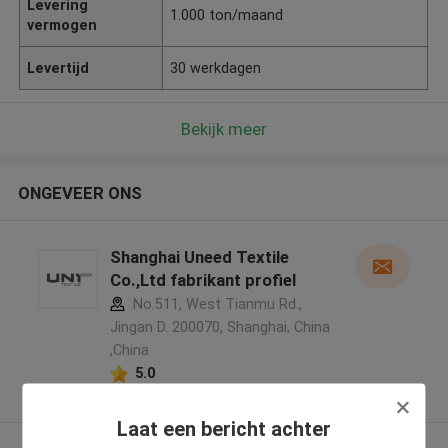
Levering
1.000 ton/maand
vermogen
Levertijd
30 werkdagen
Bekijk meer
ONGEVEER ONS
Shanghai Uneed Textile
Co.,Ltd fabrikant profiel
No.511, West Tianmu Rd.,
Jingan D. 200070, Shanghai, China
,China
5.0
Geverifieerde Leverancier
Laat een bericht achter