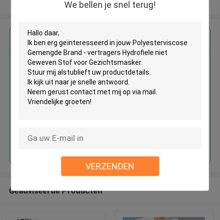
Bekijk meer
We bellen je snel terug!
Krijg de beste prijs voor
Polyesterviscose Gemengde
Brand - vertragers Hydrofiele
niet Geweven Stof voor
Gezichtsmasker
Doorgaan
VERZENDEN
Geadviseerde Producten