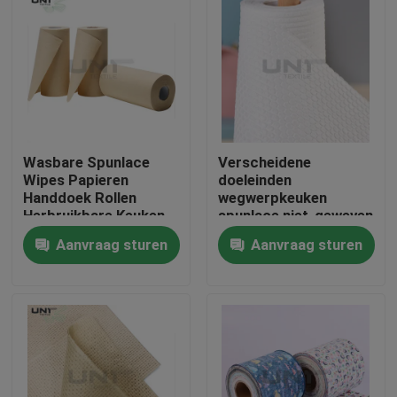
Wasbare Spunlace
Verscheidene
Wipes Papieren
doeleinden
Handdoek Rollen
wegwerpkeuken
Herbruikbare Keuken
spunlace niet-geweven
Reinigingsdoeken
stof printpatroon
Aanvraag sturen
Aanvraag sturen
130gm
papieren handdoek
Thuis
Producten
Over ons