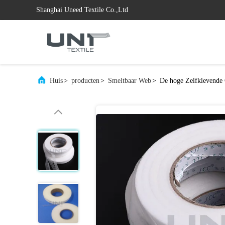
Shanghai Uneed Textile Co.,Ltd
Huis
>
producten
>
Smeltbaar Web
>
De hoge Zelfklevende 