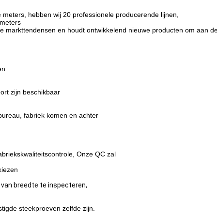
 meters, hebben wij 20 professionele producerende lijnen,
 meters
ht de markttendensen en houdt ontwikkelend nieuwe producten om aan d
en
port zijn beschikbaar
bureau, fabriek komen en achter
iekskwaliteitscontrole, Onze QC zal
kiezen
van breedte te inspecteren,
stigde steekproeven
zelfde zijn.