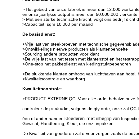
>
Het gebied van onze fabriek is meer dan 12.000 vierkante
en onze jaarlijkse output is meer dan 50.000.000 vierkante
> Met een sterke technische kracht, volgt ons bedrijf dic
>
Capaciteit: sqm 10.000 per maand
De basisdienst:
>
Vrije last van steekproeven met technische gegevensblad
>Ontwikkelings nieuwe producten als klantenbehoefte
>Sourcing andere producten voor klant
>De vrije last van het testen met klantenstof en het testrap
>One-stop het pakketdienst van kledingstuktoebehoren
>De plukkende klanten omhoog van luchthaven aan hotel, 
>Kwaliteitscontrole en waarborg
Kwaliteitscontrole:
>
PRODUCT EXTERNE QC: Voor elke orde, behalve onze fabr
controleer de
productie
, volgens de qty orde, onze zal QC 
één of ander aandeel
Goederen, met inbegrip van
Inspectie
Gewicht,
Handfeeling,
Kleur, die enz. inpakken.
De
Kwaliteit van goederen zal ervoor zorgen zoals de beve