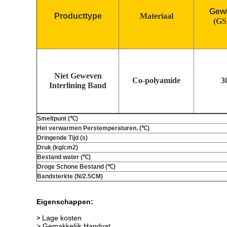
Gewi
Producttype
Materiaal
(G
Niet Geweven
Co-polyamide
3
Interlining Band
Smeltpunt (℃)
Het verwarmen Perstemperaturen. (℃)
Dringende Tijd (s)
Druk (kg/cm2)
Bestand water (℃)
Droge Schone Bestand (℃)
Bandsterkte (N/2.5CM)
Eigenschappen:
>
Lage kosten
> Gemakkelijk Handvat