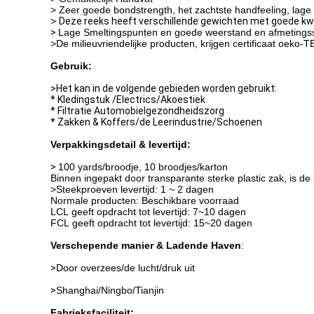
> Zeer goede bondstrength, het zachtste handfeeling, lage
>
Deze reeks heeft verschillende gewichten met goede kwa
>
Lage Smeltingspunten en goede weerstand en afmetingssta
>De milieuvriendelijke producten, krijgen certificaat oeko-
Gebruik:
>
Het kan in de volgende gebieden worden gebruikt:
* Kledingstuk /Electrics
/Akoestiek
* Filtratie Automobielgezondheidszorg
* Zakken & Koffers/de Leerindustrie/Schoenen
Verpakkingsdetail & levertijd:
>
100 yards/broodje, 10 broodjes/karton
Binnen ingepakt door transparante sterke plastic zak, is de
>Steekproeven levertijd: 1 ~ 2 dagen
Normale producten: Beschikbare voorraad
LCL geeft opdracht tot levertijd: 7~10 dagen
FCL geeft opdracht tot levertijd: 15~20 dagen
Verschepende manier & Ladende Haven
:
>
Door overzees/de lucht/druk uit
>
Shanghai/Ningbo/Tianjin
Fabrieksfaciliteit: