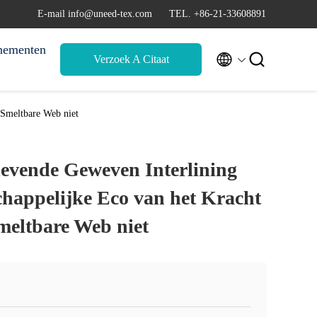
E-mail info@uneed-tex.com
TEL. +86-21-33608891
nementen


Verzoek A Citaat
 Smeltbare Web niet
levende Geweven Interlining
happelijke Eco van het Kracht
meltbare Web niet