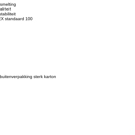
 smelting
liteit
biliteit
TEX standaard 100
 buitenverpakking sterk karton