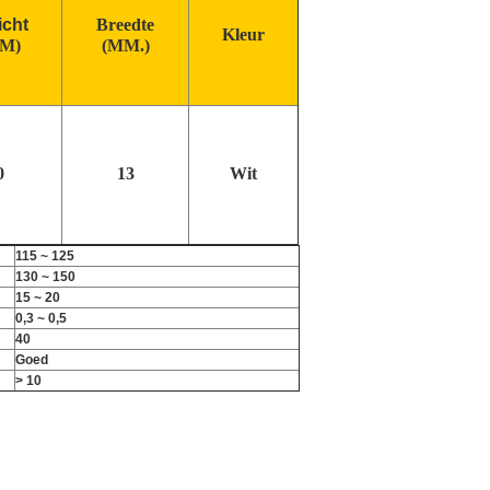
cht
Breedte
Kleur
SM)
(MM.)
0
13
Wit
115 ~ 125
130 ~ 150
15 ~ 20
0,3 ~ 0,5
40
Goed
> 10