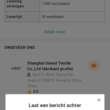
Levering
1.000 ton/maand
vermogen
Levertijd
30 werkdagen
Bekijk meer
ONGEVEER ONS
Shanghai Uneed Textile
Co.,Ltd fabrikant profiel
No.511, West Tianmu Rd.,
Jingan D. 200070, Shanghai, China
,China
5.0
Geverifieerde Leverancier
Laat een bericht achter