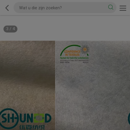
3
/
4