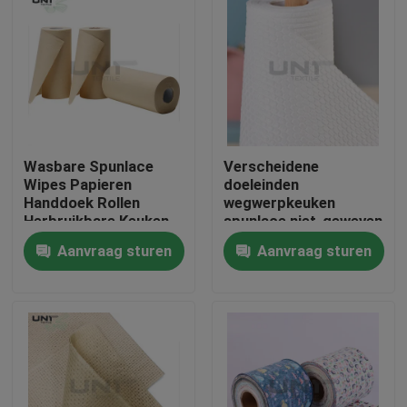
Wasbare Spunlace
Verscheidene
Wipes Papieren
doeleinden
Handdoek Rollen
wegwerpkeuken
Herbruikbare Keuken
spunlace niet-geweven
Reinigingsdoeken
stof printpatroon
Aanvraag sturen
Aanvraag sturen
130gm
papieren handdoek
Thuis
Producten
Over ons