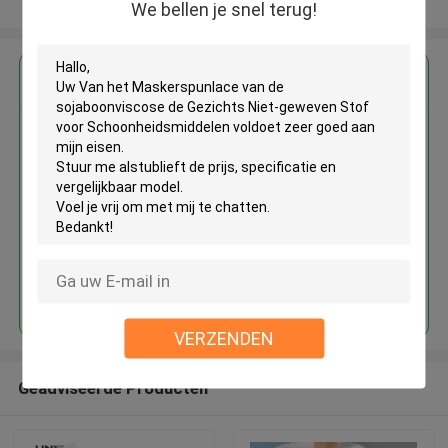
Bekijk meer
We bellen je snel terug!
Krijg de beste prijs voor
Van het Maskerspunlace van de
sojaboonviscose de Gezichts
Niet-geweven Stof voor
Schoonheidsmiddelen
Doorgaan
VERZENDEN
Geadviseerde Producten