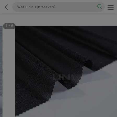
1
/
6