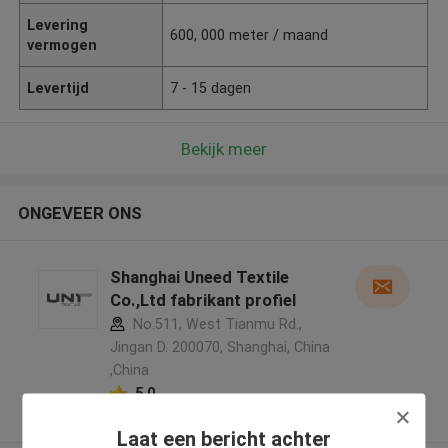
Levering
600, 000 meter / maand
vermogen
Levertijd
7 - 15 dagen
Bekijk meer
ONGEVEER ONS
Shanghai Uneed Textile
Co.,Ltd fabrikant profiel
No.511, West Tianmu Rd.,
Jingan D. 200070, Shanghai, China
,China
5.0
Geverifieerde Leverancier
Laat een bericht achter