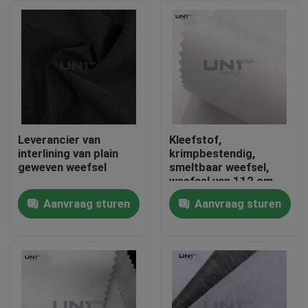
Leverancier van
Kleefstof,
interlining van plain
krimpbestendig,
geweven weefsel
smeltbaar weefsel,
weefsel van 112 cm
Aanvraag sturen
Aanvraag sturen
Thuis
Producten
Over ons